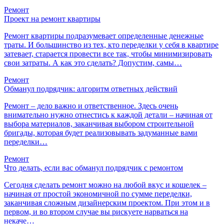
Ремонт
Проект на ремонт квартиры
Ремонт квартиры подразумевает определенные денежные
траты. И большинство из тех, кто переделки у себя в квартире
затевает, старается провести все так, чтобы минимизировать
свои затраты. А как это сделать? Допустим, самы…
Ремонт
Обманул подрядчик: алгоритм ответных действий
Ремонт – дело важно и ответственное. Здесь очень
внимательно нужно отнестись к каждой детали – начиная от
выбора материалов, заканчивая выбором строительной
бригады, которая будет реализовывать задуманные вами
переделки…
Ремонт
Что делать, если вас обманул подрядчик с ремонтом
Сегодня сделать ремонт можно на любой вкус и кошелек –
начиная от простой экономичной по сумме переделки,
заканчивая сложным дизайнерским проектом. При этом и в
первом, и во втором случае вы рискуете нарваться на
некаче…