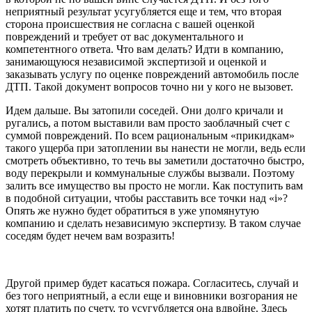
неприятный результат усугубляется еще и тем, что вторая
сторона происшествия не согласна с вашей оценкой
повреждений и требует от вас документального и
компетентного ответа. Что вам делать? Идти в компанию,
занимающуюся независимой экспертизой и оценкой и
заказывать услугу по оценке повреждений автомобиль после
ДТП. Такой документ вопросов точно ни у кого не вызовет.
Идем дальше. Вы затопили соседей. Они долго кричали и
ругались, а потом выставили вам просто заоблачный счет с
суммой повреждений. По всем рациональным «прикидкам»
такого ущерба при затоплении вы нанести не могли, ведь если
смотреть объективно, то течь вы заметили достаточно быстро,
воду перекрыли и коммунальные службы вызвали. Поэтому
залить все имущество вы просто не могли. Как поступить вам
в подобной ситуации, чтобы расставить все точки над «i»?
Опять же нужно будет обратиться в уже упомянутую
компанию и сделать независимую экспертизу. В таком случае
соседям будет нечем вам возразить!
Другой пример будет касаться пожара. Согласитесь, случай и
без того неприятный, а если еще и виновники возгорания не
хотят платить по счету, то усугубляется она вдвойне. Здесь